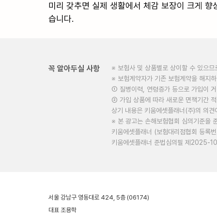
미리 갖추면 실제 생활에서 체감 보장이 크게 향
습니다.

꼭 알아두실 사항
※ 보험사 및 상품별로 상이할 수 있으므
※ 보험계약자가 기존 보험계약을 해지
① 질병이력, 연령증가 등으로 가입이 
② 가입 상품에 따라 새로운 면책기간 적
상기 내용은 키움에셋플래너(주)의 의견
※ 본 광고는 손해보험협회 심의기준을 
키움에셋플래너 (보험대리점협회 등록번호 
키움에셋플래너 준법심의필 제2025-10127
서울 강남구 영동대로 424, 5층 (06174)
대표 조용학