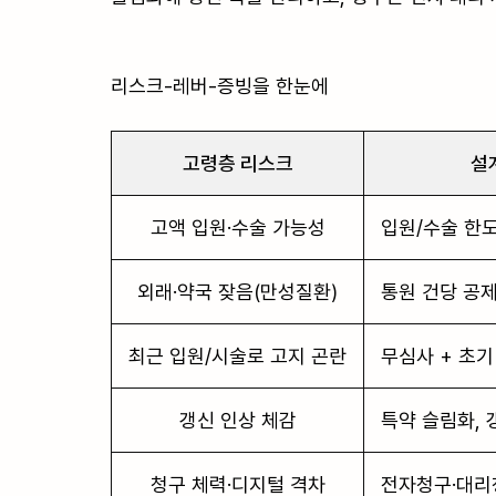
리스크-레버-증빙을 한눈에

고령층 리스크
설
고액 입원·수술 가능성
입원/수술 한도
외래·약국 잦음(만성질환)
통원 건당 공제
최근 입원/시술로 고지 곤란
무심사 + 초기
갱신 인상 체감
특약 슬림화, 
청구 체력·디지털 격차
전자청구·대리