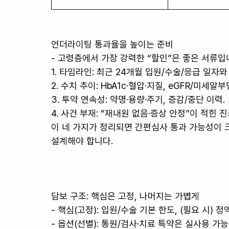
언더라이팅 통과율을 높이는 준비

- 고령층에서 가장 강력한 “할인”은 좋은 서류입니
1. 타임라인: 최근 24개월 입원/수술/응급 일자와 
2. 수치 추이: HbA1c·혈압·지질, eGFR/미세알부민
3. 투약 연속성: 약명·용량·주기, 증감/중단 이력.

4. 사건 부재: “재내원 없음·증상 안정”이 적힌 진
이 네 가지가 정리되면 간편심사 통과 가능성이 크
설계해야 합니다.

담보 구조: 핵심은 고정, 나머지는 가볍게

- 핵심(고정): 입원/수술 기본 한도, (필요 시)
- 옵션(선별): 통원/검사·치료 특약은 실사용 가