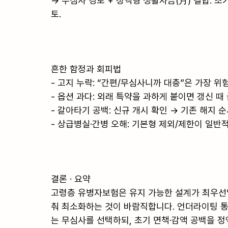
→ 무심사 경로 + 정액형 생활자금(月) 결합. 초기
토.

흔한 함정과 회피법

- 고지 누락: “간편/무심사니까 대충”은 가장 위
- 옵션 과다: 외래 특약을 과하게 붙이면 갱신 때
- 갈아타기 공백: 신규 개시 확인 → 기존 해지 
- 상급병실·간병 오해: 기본형 제외/제한이 일반적
결론 · 요약

고령층 유병자보험은 유지 가능한 설계가 최우선입
춰 최소화하는 것이 바람직합니다. 언더라이팅 통
는 무심사를 선택하되, 초기 면책·감액 공백을 정