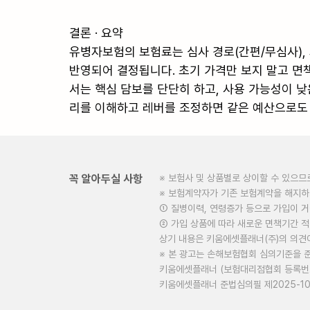
결론 · 요약

유병자보험의 보험료는 심사 경로(간편/무심사), 
반영되어 결정됩니다. 초기 가격만 보지 말고 면책
서는 핵심 담보를 단단히 하고, 사용 가능성이 낮
리를 이해하고 레버를 조정하면 같은 예산으로도 
꼭 알아두실 사항
※ 보험사 및 상품별로 상이할 수 있으므
※ 보험계약자가 기존 보험계약을 해지
① 질병이력, 연령증가 등으로 가입이 
② 가입 상품에 따라 새로운 면책기간 적
상기 내용은 키움에셋플래너(주)의 의견
※ 본 광고는 손해보험협회 심의기준을 
키움에셋플래너 (보험대리점협회 등록번호 
키움에셋플래너 준법심의필 제2025-10127