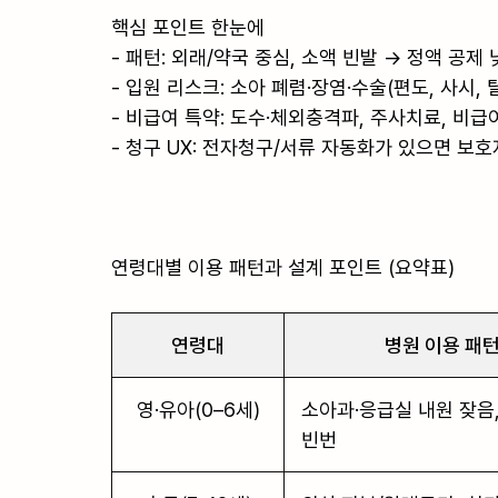
핵심 포인트 한눈에

- 패턴: 외래/약국 중심, 소액 빈발 → 정액 공제 
- 입원 리스크: 소아 폐렴·장염·수술(편도, 사시,
- 비급여 특약: 도수·체외충격파, 주사치료, 비급여
- 청구 UX: 전자청구/서류 자동화가 있으면 보호
연령대별 이용 패턴과 설계 포인트 (요약표)

연령대
병원 이용 패
영·유아(0–6세)
소아과·응급실 내원 잦음
빈번