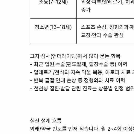
초등(7–12세)
외상·피부/알레르기, 치
증가
청소년(13–18세)
스포츠 손상, 정형외과·재
교정·안과 수술 관심
고지·심사(언더라이팅)에서 많이 묻는 항목

- 최근 입원·수술(편도절제, 탈장수술 등) 이력

- 알레르기/천식의 지속 약물 복용, 아토피 치료 
- 반복 골절·인대 손상 등 정형외과 치료 이력

- 선천성 질환·발달 관련 진료는 상품별 인정 범
실전 설계 흐름

외래/약국 빈도를 먼저 적습니다. 월 2~4회 이상