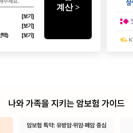
???
￦
원
계산 >
[보기]
???
￦
원
[보기]
선택)
[보기]
???
￦
원
나와 가족을 지키는 암보험 가이드
암보험 특약: 유방암·위암·폐암 중심