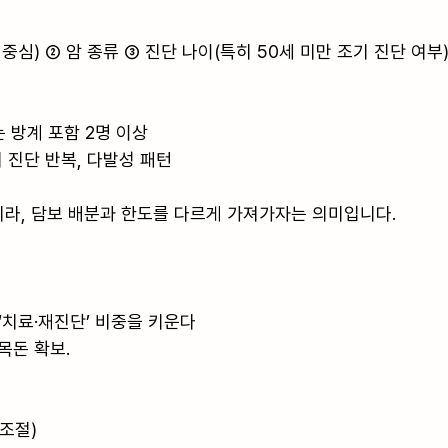
중심) ② 암 종류 ③ 진단 나이(특히 50세 미만 조기 진단 여부) 
는 방계 포함 2명 이상

 진단 반복, 다발성 패턴

니라, 담보 배분과 한도를 다르게 가져가자는 의미입니다.

‘치료·재진단’ 비중을 키운다

목돈 확보.

조절)
