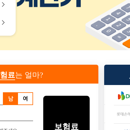
험료
는 얼마?
???
￦
원
남
여
???
￦
원
보험료