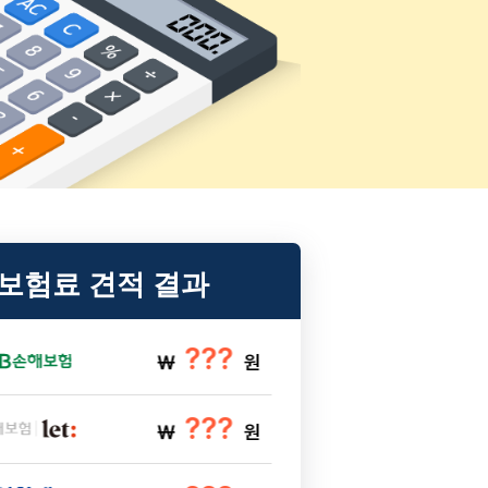
보험료 견적 결과
???
￦
원
???
￦
원