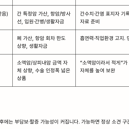
잦음)
간 특정암 가산, 항암/방사
간수치·간염 표지자 기록
선, 입원·간병/생활자금
자료 준비
폐 가산, 항암 회차 한도
흡연력·직업환경 고지. 
상향, 생활자금
소액암/상피내암 금액 자
“소액암이라서 적게”가 
체 상향, 수술 인정폭 넓은
자체를 높여 보완
상품
직후에는 부담보·할증 가능성이 커집니다. 가능하면 정상 소견 구