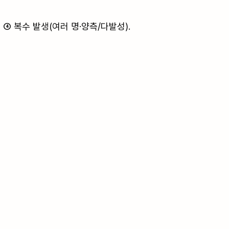
④ 복수 발생(여러 명·양측/다발성).
