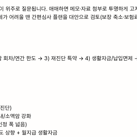
이 위주로 질문됩니다. 애매하면 메모·자료 첨부로 투명하게 고지
가 어려울 땐 간편심사 플랜을 대안으로 검토(보장 축소·보험료 
암 회차/연간 한도 → 3) 재진단 특약 → 4) 생활자금/납입면제 
진단)

내/소액암 강화

정 폭 넓음)

 상향 + 월지급 생활자금
