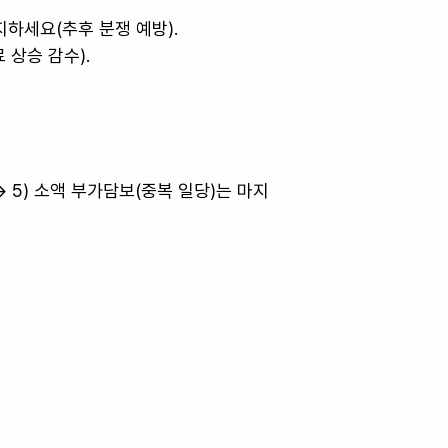
하세요(추후 분쟁 예방).

상승 감수).

→ 5) 소액 부가담보(중복 일당)는 마지