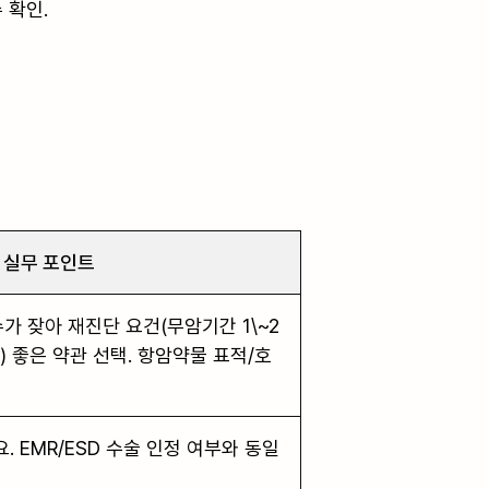
확인.

실무 포인트
가 잦아 재진단 요건(무암기간 1\~2
) 좋은 약관 선택. 항암약물 표적/호
. EMR/ESD 수술 인정 여부와 동일