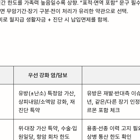
간 한도를 가족력 높음일수록 상향. “표적·면역 포함” 문구 필수 
면 무암기간·장기 구분·전이 처리가 유리한 약관으로 선택.

로 월지급 생활자금 + 진단 시 납입면제를 함께.

우선 강화 암/담보
유방(±난소) 특정암 가산,
유방은 재발·반대측 이슈
상피내암/소액암 강화, 재
년, 같은/다른 장기 인정
진단 특약
르몬 포함 체크
위·대장 가산 특약, 수술·입
용종·선종 이력 고지 필요
원일당, 항암 회차 한도
상병 통산 한도 확인