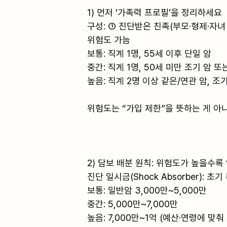
1) 먼저 ‘가족력 프로필’을 정리하세요

구성: ① 진단받은 친족(부모·형제·자녀 
위험도 가늠

보통: 직계 1명, 55세 이후 단일 암

중간: 직계 1명, 50세 미만 조기 암 또
높음: 직계 2명 이상 같은/연관 암, 조기
위험도는 “가입 제한”을 뜻하는 게 아
2) 담보 배분 원칙: 위험도가 높을수록 
진단 일시금(Shock Absorber): 초기 
보통: 일반암 3,000만~5,000만

중간: 5,000만~7,000만

높음: 7,000만~1억 (예산·연령에 맞춰 