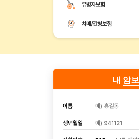
유병자보험
치매/간병보험
내
암보
이름
생년월일