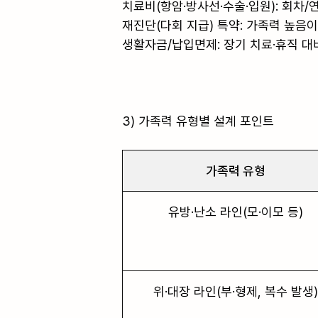
치료비(항암·방사선·수술·입원): 회차/연
재진단(다회 지급) 특약: 가족력 높음이
생활자금/납입면제: 장기 치료·휴직 대비
3) 가족력 유형별 설계 포인트

가족력 유형
유방·난소 라인(모·이모 등)
위·대장 라인(부·형제, 복수 발생)